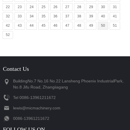
22
23
24
25
26
27
28
29
30
31
32
33
34
35
36
37
38
39
40
41
42
43
44
45
46
47
48
49
50
51
52
Contact Us
BuildingNo.7 No.16 No.22 Lansheng Phoenix IndustrialPark,
No.8 Jifu Road, Zhangiiagang
Tel
‪0086-13961211672‬
lewis@micmachinery.com
‪0086-13961211672‬
FOLLOW US ON