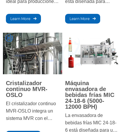
ideal para producciones
está diseñada para
a pequeña escala.
producciones de alto
Permite un control
volumen, ofreciendo un
Learn More
Learn More
manual preciso del
llenado, tapado y
proceso de llenado,
etiquetado eficientes.
garantizando una
Con capacidad para
carbonatación uniforme y
operaciones a gran
precisión de llenado,
escala, garantiza un
ideal para operaciones
envasado preciso y
de bebidas de bajo
consistente para diversas
volumen.
bebidas.
Cristalizador
Máquina
continuo MVR-
envasadora de
OSLO
bebidas frías MIC
24-18-6 (5000-
El cristalizador continuo
12000 BPH)
MVR-OSLO integra un
La envasadora de
sistema MVR con el
bebidas frías MIC 24-18-
cristalizador OSLO,
6 está diseñada para una