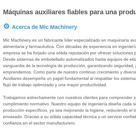
cabezales de llenado y 8
Máquinas auxiliares fiables para una produ
cabezales de tapado,
garantiza un llenado y
⚙
Acerca de Mic Machinery
tapado eficiente y preciso
para el envasado de
Mic Machinery es un fabricante líder especializado en maquinaria av
bebidas frías.
alimentaria y farmacéutica. Con décadas de experiencia en ingenierí
empresa se ha forjado una sólida reputación por ofrecer soluciones p
Desde sistemas de embotellado automatizados hasta equipos de etiq
vanguardia de la tecnología de producción, garantizando seguridad, 
emprendemos. Como parte de nuestro continuo crecimiento y diversi
Auxiliares desempeña un papel fundamental al respaldar los sistemas
flujo de trabajo optimizado y una mayor productividad.
Trabajamos estrechamente con nuestros clientes para comprender su
cumplimiento normativo. Nuestro equipo de ingeniería diseña cada sol
producción específicos, ya sea mejorando la higiene, reduciendo el t
envasado. Gracias a su sólida capacidad técnica y un servicio confi
confianza en el sector manufacturero.