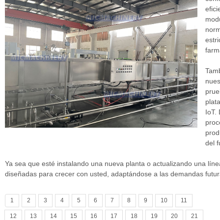
efic
modu
norm
estr
farm
Tamb
nues
prue
plat
IoT.
proc
prod
del f
Ya sea que esté instalando una nueva planta o actualizando una línea
diseñadas para crecer con usted, adaptándose a las demandas futur
1
2
3
4
5
6
7
8
9
10
11
12
13
14
15
16
17
18
19
20
21