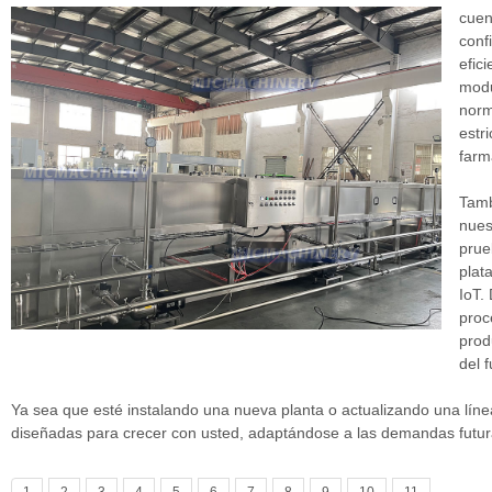
cuen
conf
efic
modu
norm
estr
farm
Tamb
nues
prue
plat
IoT.
proc
prod
del f
Ya sea que esté instalando una nueva planta o actualizando una línea
diseñadas para crecer con usted, adaptándose a las demandas futur