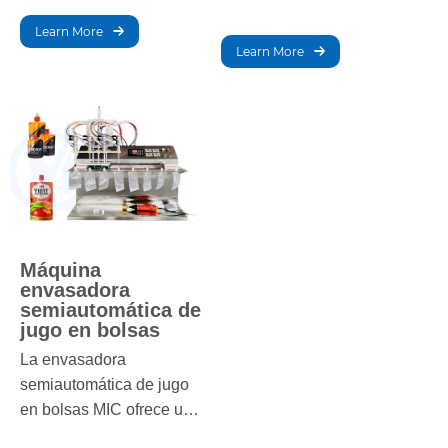
llenado rápido y eficiente
capacidad de 8000 a
Learn More
de bebidas gaseosas.
10000 BPH. Ideal para
Learn More
Garantiza un llenado
producciones a gran
preciso, una calidad
escala, garantiza un
constante y una
llenado y tapado
producción optimizada,
precisos y eficientes,
lo que la hace ideal para
además de resultados de
la producción de
alta calidad en el
refrescos a gran escala.
envasado de botellas de
vidrio.
Máquina
envasadora
semiautomática de
jugo en bolsas
La envasadora
semiautomática de jugo
en bolsas MIC ofrece una
solución eficiente para el