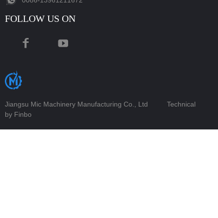
‪0086-13961211672‬
FOLLOW US ON
Jiangsu Mic Machinery Manufacturing Co., Ltd
Technical
by Finbo