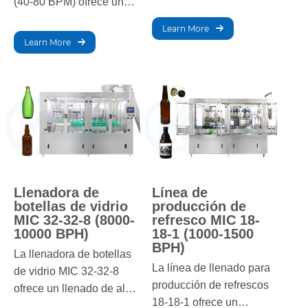
(40-80 BPM) ofrece un
velocidad de 4000 a
envasado preciso y de
7000 latas por hora
Learn More
alta velocidad para
(CPH). Diseñada para
Learn More
líneas de producción de
producción a gran
jugos. Diseñada para la
escala, garantiza un
eficiencia y la
llenado preciso, una
flexibilidad, garantiza
eficiencia óptima y un
una calidad de envasado
desperdicio mínimo, lo
constante, reduce los
que la hace ideal para
costos de mano de obra
fabricantes de bebidas
y aumenta la
con alta demanda.
productividad.
Llenadora de
Línea de
botellas de vidrio
producción de
MIC 32-32-8 (8000-
refresco MIC 18-
10000 BPH)
18-1 (1000-1500
BPH)
La llenadora de botellas
La línea de llenado para
de vidrio MIC 32-32-8
producción de refrescos
ofrece un llenado de alta
18-18-1 ofrece un
velocidad con una