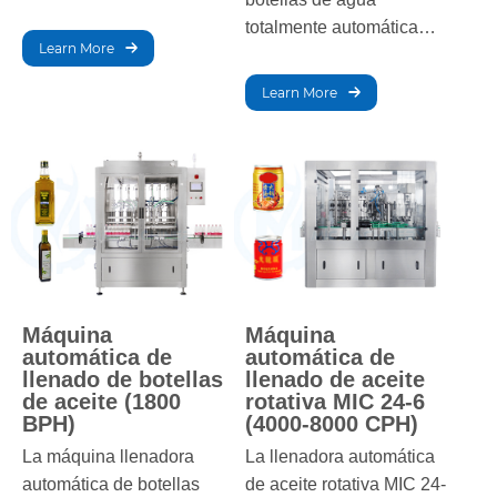
alta velocidad con una
totalmente automática
capacidad de 3000 a
Learn More
MIC 24-24-8 enjuaga,
5000 BPH. Ideal para la
llena y tapa botellas
producción de bebidas a
Learn More
eficientemente en un
gran escala, garantiza un
solo proceso. Garantiza
llenado, tapado y
un embotellado de agua
etiquetado precisos para
rápido y preciso con un
un embotellado eficiente
rendimiento confiable.
y de alta calidad.
Máquina
Máquina
automática de
automática de
llenado de botellas
llenado de aceite
de aceite (1800
rotativa MIC 24-6
BPH)
(4000-8000 CPH)
La máquina llenadora
La llenadora automática
automática de botellas
de aceite rotativa MIC 24-