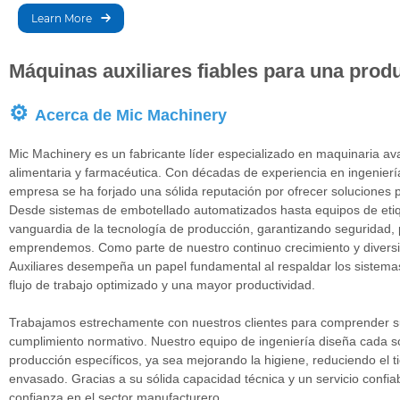
llenado y sellado de
Learn More
bolsas de jugo. Diseñada
para producciones
Máquinas auxiliares fiables para una produ
pequeñas y medianas,
combina precisión,
⚙
Acerca de Mic Machinery
flexibilidad y facilidad de
uso, optimizando la
Mic Machinery es un fabricante líder especializado en maquinaria av
productividad y
alimentaria y farmacéutica. Con décadas de experiencia en ingenierí
garantizando un
empresa se ha forjado una sólida reputación por ofrecer soluciones p
Desde sistemas de embotellado automatizados hasta equipos de etiq
envasado de alta
vanguardia de la tecnología de producción, garantizando seguridad, 
calidad.
emprendemos. Como parte de nuestro continuo crecimiento y diversi
Auxiliares desempeña un papel fundamental al respaldar los sistemas
flujo de trabajo optimizado y una mayor productividad.
Trabajamos estrechamente con nuestros clientes para comprender su
cumplimiento normativo. Nuestro equipo de ingeniería diseña cada sol
producción específicos, ya sea mejorando la higiene, reduciendo el t
envasado. Gracias a su sólida capacidad técnica y un servicio confi
confianza en el sector manufacturero.