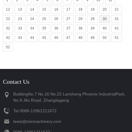
1
2
3
4
5
6
7
8
9
10
11
12
13
14
15
16
17
18
19
20
21
22
23
24
25
26
27
28
29
30
31
32
33
34
35
36
37
38
39
40
41
42
43
44
45
46
47
48
49
50
51
52
Contact Us
BuildingNo.7 No.16 No.22 Lansheng Phoenix IndustrialPark,
No.8 Jifu Road, Zhangiiagang
Tel
‪0086-13961211672‬
lewis@micmachinery.com