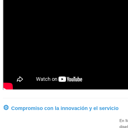
⚙
Compromiso con la innovación y el servicio
En M
dise