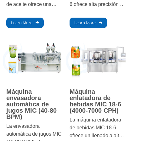
de aceite ofrece una
6 ofrece alta precisión y
capacidad de 1800 BPH,
velocidad, llenando de
lo que garantiza un
4000 a 8000 envases por
Learn More
Learn More
llenado preciso y
hora. Perfecta para
eficiente para diversos
aceites comestibles,
tamaños de botellas.
combina durabilidad,
Gracias a su
eficiencia y facilidad de
automatización
uso para una producción
avanzada y un
fluida.
rendimiento confiable,
aumenta la productividad
y reduce los
Máquina
Máquina
envasadora
enlatadora de
desperdicios.
automática de
bebidas MIC 18-6
jugos MIC (40-80
(4000-7000 CPH)
BPM)
La máquina enlatadora
La envasadora
de bebidas MIC 18-6
automática de jugos MIC
ofrece un llenado a alta