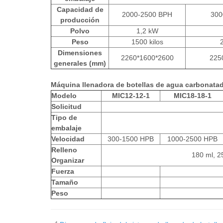
Capacidad de
2000-2500 BPH
300
producción
Polvo
1,2 kW
Peso
1500 kilos
2
Dimensiones
2260*1600*2600
225
generales (mm)
Máquina llenadora de botellas de agua carbonata
Modelo
MIC12-12-1
MIC18-18-1
Solicitud
Tipo de
embalaje
Velocidad
300-1500 HPB
1000-2500 HPB
Relleno
180 ml, 2
Organizar
Fuerza
Tamaño
Peso