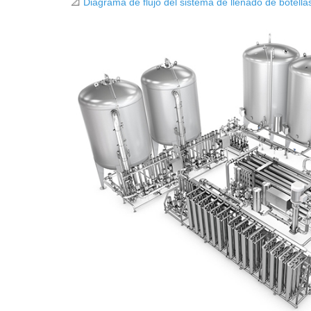
📐
Diagrama de flujo del sistema de llenado de botell