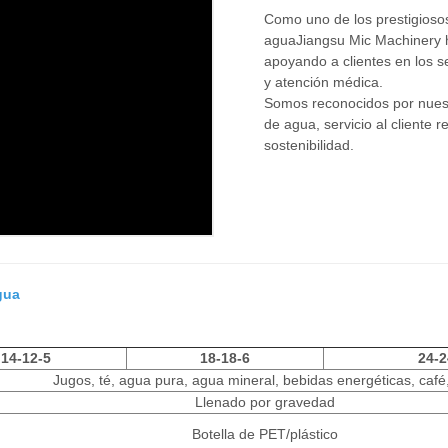
Como uno de los prestigios
agua
Jiangsu Mic Machinery 
apoyando a clientes en los s
y atención médica.
Somos reconocidos por nuest
de agua
, servicio al cliente
sostenibilidad.
gua
14-12-5
18-18-6
24-2
Jugos, té, agua pura, agua mineral, bebidas energéticas, café,
Llenado por gravedad
Botella de PET/plástico