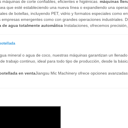
máquinas de corte confiables, eficientes e higiénicas.
máquinas llen
ea que esté estableciendo una nueva línea o expandiendo una operaci
es de botellas, incluyendo PET, vidrio y formatos especiales como en
s empresas emergentes como con grandes operaciones industriales. 
a de agua totalmente automática
Instalaciones, ofrecemos precisión,
otellada
gua mineral o agua de coco, nuestras máquinas garantizan un llenado li
o de trabajo continuo, ideal para todo tipo de producción, desde la básic
otellada en venta
Jiangsu Mic Machinery ofrece opciones avanzadas q