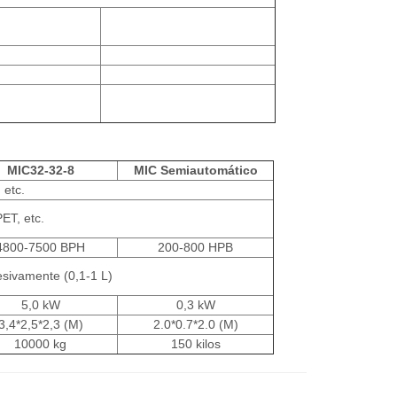
MIC32-32-8
MIC Semiautomático
 etc.
PET, etc.
4800-7500 BPH
200-800 HPB
cesivamente (0,1-1 L)
5,0 kW
0,3 kW
3,4*2,5*2,3 (M)
2.0*0.7*2.0 (M)
10000 kg
150 kilos