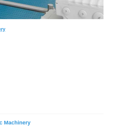
ery
ic Machinery