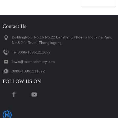
Contact Us
BuildingNo.7 No.16 No.22 Lansheng Phoenix IndustrialPark,
No.8 Jifu Road, Zhangiiagang
Tel
‪0086-13961211672‬
lewis@micmachinery.com
‪0086-13961211672‬
FOLLOW US ON